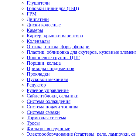
Глушители
Головки цилиндра (ГБЦ)
ГРМ
Двигатели
Диски колесные
Камеры
Картер, крышки вариатора
Коленвалы
Оптика, стекла, фары, фонари
Пластик, облицовка для скутеров, кузовные элемен
Поршневые группы ЦПГ
Поршни, кольца
Приводы спидометров
Прокладки
Пусковой механизм
Редуктор
Рулевое управление
Сайлентблоки, сальники
Система охлаждения
Система подачи топлива
Система смазки
Тормозная система
Тросы
Фильтры воздушные
Электрооборудование (стартеры, реле, лампочки, све