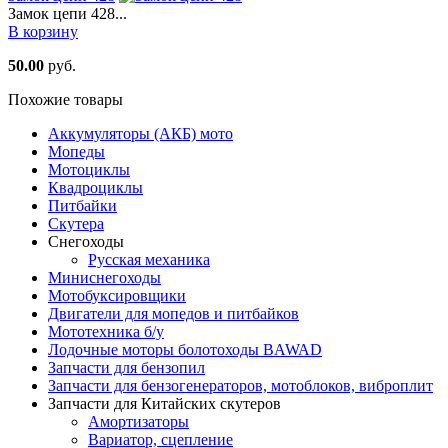
Замок цепи 428...
В корзину
50.00
руб.
Похожие товары
Аккумуляторы (АКБ) мото
Мопеды
Мотоциклы
Квадроциклы
Питбайки
Скутера
Снегоходы
Русская механика
Миниснегоходы
Мотобуксировщики
Двигатели для мопедов и питбайков
Мототехника б/у
Лодочные моторы болотоходы BAWAD
Запчасти для бензопил
Запчасти для бензогенераторов, мотоблоков, виброплит
Запчасти для Китайских скутеров
Амортизаторы
Вариатор, сцепление