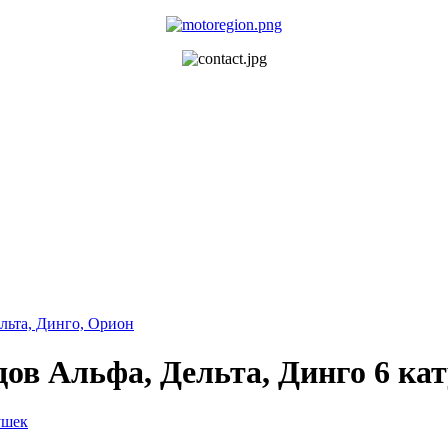
льта, Динго, Орион
ов Альфа, Дельта, Динго 6 ка