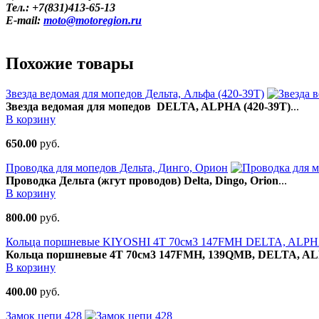
Тел.: +7(831)413-65-13
E-mail:
moto@motoregion.ru
Похожие товары
Звезда ведомая для мопедов Дельта, Альфа (420-39T)
Звезда ведомая для мопедов DELTA, ALPHA
(420-39T)
...
В корзину
650.00
руб.
Проводка для мопедов Дельта, Динго, Орион
Проводка Дельта (жгут проводов) Delta, Dingo, Orion
...
В корзину
800.00
руб.
Кольца поршневые KIYOSHI 4Т 70см3 147FMH DELTA, ALPH
Кольца поршневые 4Т 70см3 147FMH, 139QMB, DELTA, A
В корзину
400.00
руб.
Замок цепи 428