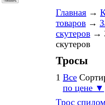
Главная
→
К
товаров
→
З
скутеров
→
скутеров
Тросы
1
Все
Сорти
по цене ▼
Трос спидом