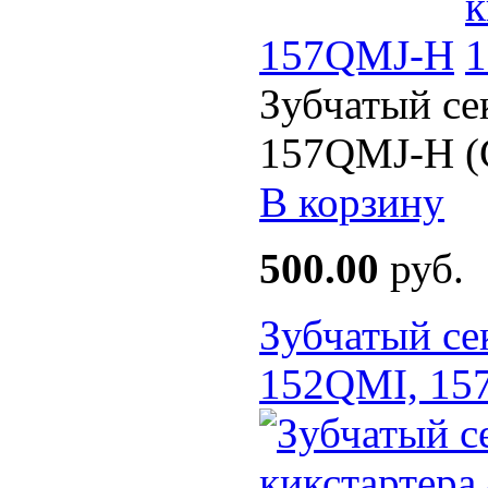
157QMJ-H
Зубчатый се
157QMJ-H (
В корзину
500.00
руб.
Зубчатый се
152QMI, 15