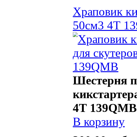
Храповик ки
50см3 4Т 1
Шестерня п
кикстартера
4Т 139QMB
В корзину