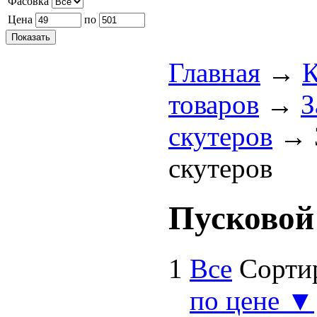
Фасовка
Цена
по
Главная
→
К
товаров
→
З
скутеров
→
скутеров
Пусковой
1
Все
Сорти
по цене ▼