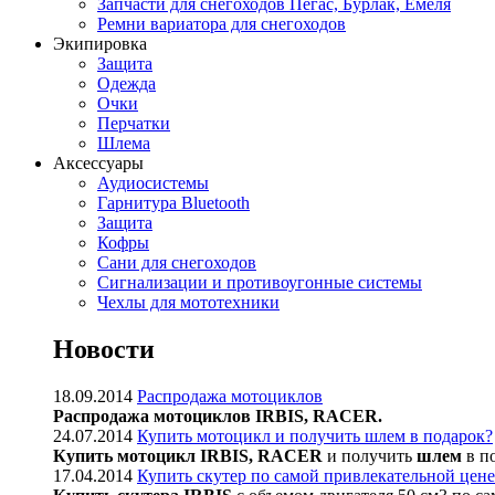
Запчасти для снегоходов Пегас, Бурлак, Емеля
Ремни вариатора для снегоходов
Экипировка
Защита
Одежда
Очки
Перчатки
Шлема
Аксессуары
Аудиосистемы
Гарнитура Bluetooth
Защита
Кофры
Сани для снегоходов
Сигнализации и противоугонные системы
Чехлы для мототехники
Новости
18.09.2014
Распродажа мотоциклов
Распродажа мотоциклов IRBIS, RACER.
24.07.2014
Купить мотоцикл и получить шлем в подарок?
Купить мотоцикл IRBIS, RACER
и получить
шлем
в п
17.04.2014
Купить скутер по самой привлекательной цене