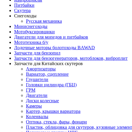
Питбайки
Скутера
Снегоходы
Русская механика
Миниснегоходы
Мотобуксировщики
Двигатели для мопедов и питбайков
Мототехника б/у
Лодочные моторы болотоходы BAWAD
Запчасти для бензопил
Запчасти для бензогенераторов, мотоблоков, виброплит
Запчасти для Китайских скутеров
Амортизаторы
Вариатор, сцепление
Глушители
Головки цилиндра (ГБЦ)
ГРМ
Двигатели
Диски колесные
Камеры
Картер, крышки вариатора
Коленвалы
Оптика, стекла, фары, фонари
Пластик, облицовка для скутеров, кузовные элемен