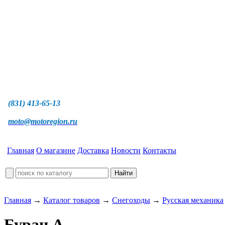
(831) 413-65-13
moto@motoregion.ru
Главная
О магазине
Доставка
Новости
Контакты
Главная
→
Каталог товаров
→
Снегоходы
→
Русская механика
Буран А