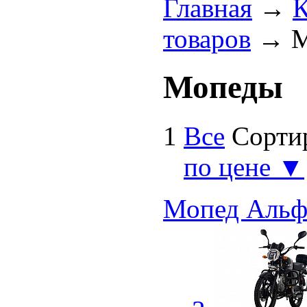
Главная
→
К
товаров
→
М
Мопеды
1
Все
Сорти
по цене ▼
Мопед Альф