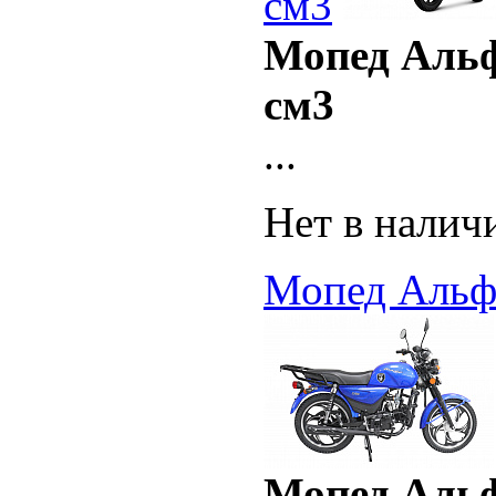
см3
Мопед Аль
см3
...
Нет в налич
Мопед Альфа
Мопед Альфа