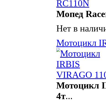
Мопед Race
Нет в налич
Мотоцикл I
Мотоцикл I
4т
...